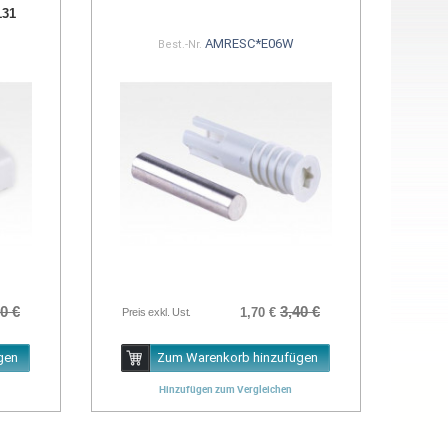
131
AMRESC*E06W
Best.-Nr.
0 €
3,40 €
1,70 €
Preis exkl. Ust.
gen
Zum Warenkorb hinzufügen
Hinzufügen zum Vergleichen