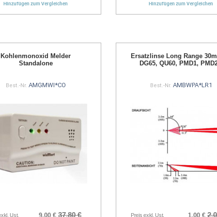
Hinzufügen zum Vergleichen
Hinzufügen zum Vergleichen
Kohlenmonoxid Melder
Ersatzlinse Long Range 30m 
Standalone
DG65, QU60, PMD1, PMD
AMGMWI*CO
AMBWPA*LR1
Best.-Nr.
Best.-Nr.
37,80 €
2,0
9,00 €
1,00 €
exkl. Ust.
Preis exkl. Ust.