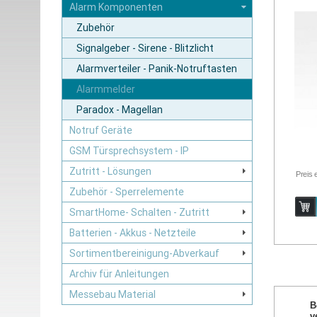
Alarm Komponenten
Zubehör
Signalgeber - Sirene - Blitzlicht
Alarmverteiler - Panik-Notruftasten
Alarmmelder
Paradox - Magellan
Notruf Geräte
GSM Türsprechsystem - IP
Zutritt - Lösungen
Preis 
Zubehör - Sperrelemente
SmartHome- Schalten - Zutritt
Batterien - Akkus - Netzteile
Sortimentbereinigung-Abverkauf
Archiv für Anleitungen
Messebau Material
B
v