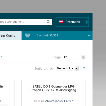
Österreich
ein Konto
0 Artikel -
0,00 €
Zeige:
Sortieren nach:
ür
SATEL DG-1 Gasmelder LPG
Propan / 12VDC Relaisausgang
M
AMGMSL*DG1-LPG*
Best.-Nr.