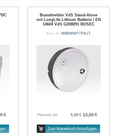
VDC
Brandmelder VdS Stand-Alone
mit LongLife Lithium Batterie / EN
14604 VdS G208091 BOSEC
AMBMWI*739LIT
Best.-Nr.
0 €
13,20 €
5,00 €
Preis exkl. Ust.
gen
Zum Warenkorb hinzufügen