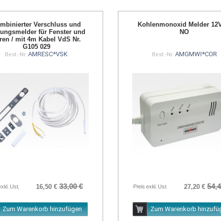
mbinierter Verschluss und
Kohlenmonoxid Melder 12
nungsmelder für Fenster und
NO
ren / mit 4m Kabel VdS Nr.
G105 029
AMRESC*VSK
AMGMWI*COR
Best.-Nr.
Best.-Nr.
33,00 €
54,4
16,50 €
27,20 €
exkl. Ust.
Preis exkl. Ust.
Zum Warenkorb hinzufügen
Zum Warenkorb hinzufü