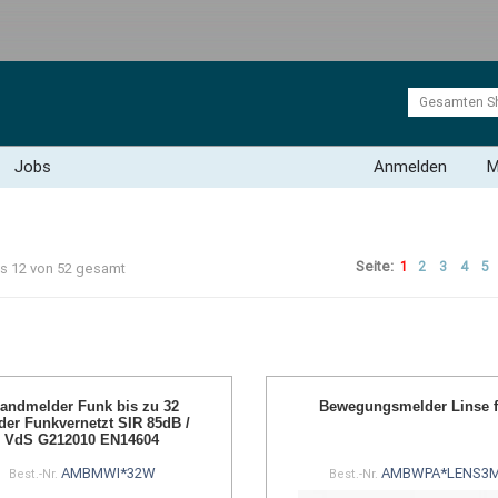
Jobs
Anmelden
M
Seite:
1
2
3
4
5
bis 12 von 52 gesamt
andmelder Funk bis zu 32
Bewegungsmelder Linse f
der Funkvernetzt SIR 85dB /
VdS G212010 EN14604
AMBMWI*32W
AMBWPA*LENS3
Best.-Nr.
Best.-Nr.