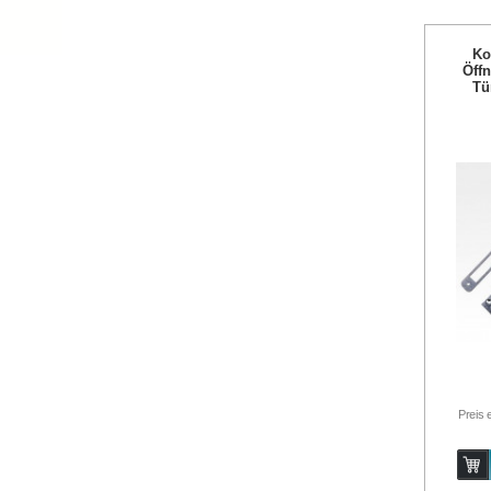
Ko
Öff
Tü
Preis 