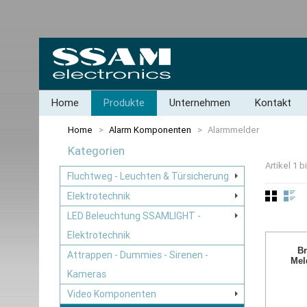
Home
Produkte
Unternehmen
Kontakt
Home
>
Alarm Komponenten
>
Alarmmelder
Kategorien
Artikel 1 
Fluchtweg - Leuchten & Türsicherung
Elektrotechnik
LED Beleuchtung SSAMLIGHT -
Elektrotechnik
Br
Attrappen - Dummies - Sirenen -
Mel
Kameras
Video Komponenten