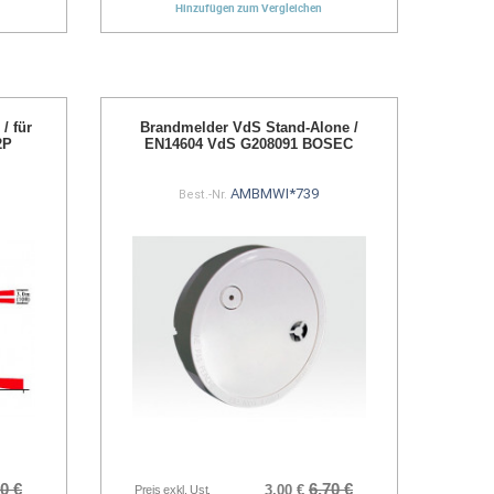
Hinzufügen zum Vergleichen
/ für
Brandmelder VdS Stand-Alone /
2P
EN14604 VdS G208091 BOSEC
AMBMWI*739
Best.-Nr.
0 €
6,70 €
3,00 €
Preis exkl. Ust.