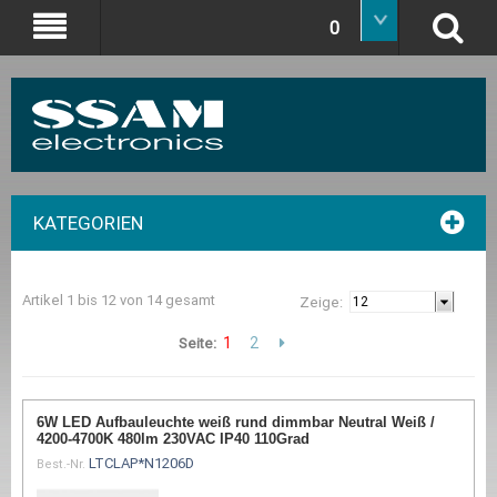
0
KATEGORIEN
Artikel 1 bis 12 von 14 gesamt
Zeige:
1
2
Seite:
6W LED Aufbauleuchte weiß rund dimmbar Neutral Weiß /
4200-4700K 480lm 230VAC IP40 110Grad
LTCLAP*N1206D
Best.-Nr.