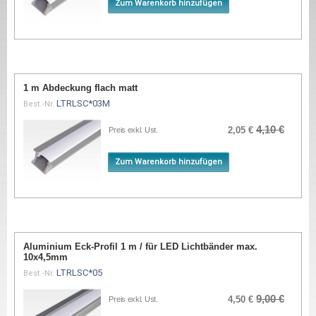
Zum Warenkorb hinzufügen
1 m Abdeckung flach matt
LTRLSC*03M
Best.-Nr.
4,10 €
2,05 €
Preis exkl. Ust.
Zum Warenkorb hinzufügen
Aluminium Eck-Profil 1 m / für LED Lichtbänder max.
10x4,5mm
LTRLSC*05
Best.-Nr.
9,00 €
4,50 €
Preis exkl. Ust.