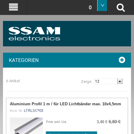
0
KATEGORIEN
6 Artikel
Zeige:
Aluminium Profil 1 m / für LED Lichtbänder max. 10x4,5mm
LTRLSC*03
Best.-Nr.
6,80 €
3,40 €
Preis exkl. Ust.