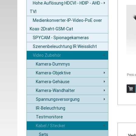
Hohe Auflösung HDCVI - HDIP - AHD -
TVI
Medienkonverter-IP-Video-PoE over
Koax-2Draht-GSM-Cat
SPYCAM - Spionagekameras
Szenenbeleuchtung IR Weisslicht
Video Zubehör
Kamera-Dummys
Kamera-Objektive
Preis 
Kamera-Gehäuse
Kamera-Wandhalter
Spannungsversorgung
IR-Beleuchtung
Testmonitore
Kabel / Stecker
Sets
Ver