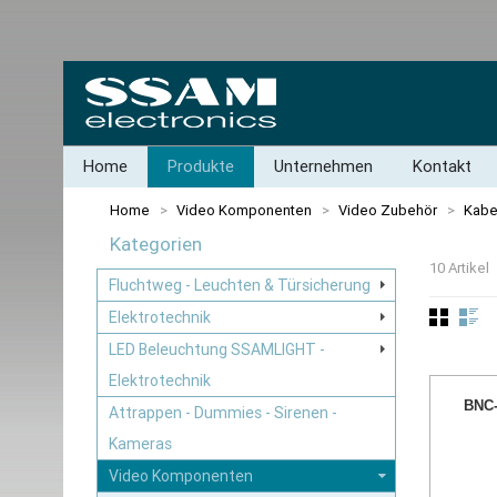
Home
Produkte
Unternehmen
Kontakt
Home
>
Video Komponenten
>
Video Zubehör
>
Kabe
Kategorien
10 Artikel
Fluchtweg - Leuchten & Türsicherung
Elektrotechnik
LED Beleuchtung SSAMLIGHT -
Elektrotechnik
BNC-
Attrappen - Dummies - Sirenen -
Kameras
Video Komponenten