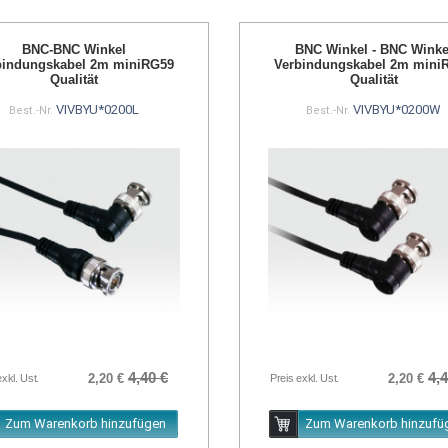
BNC-BNC Winkel
BNC Winkel - BNC Winke
bindungskabel 2m miniRG59
Verbindungskabel 2m mini
Qualität
Qualität
VIVBYU*0200L
VIVBYU*0200W
Best.-Nr.
Best.-Nr.
4,40 €
4,4
2,20 €
2,20 €
exkl. Ust.
Preis exkl. Ust.
Zum Warenkorb hinzufügen
Zum Warenkorb hinzufü