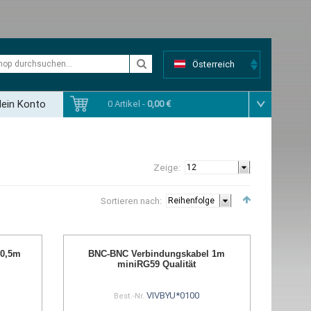
Österreich
ein Konto
0 Artikel -
0,00 €
Zeige:
Sortieren nach:
 0,5m
BNC-BNC Verbindungskabel 1m
miniRG59 Qualität
VIVBYU*0100
Best.-Nr.