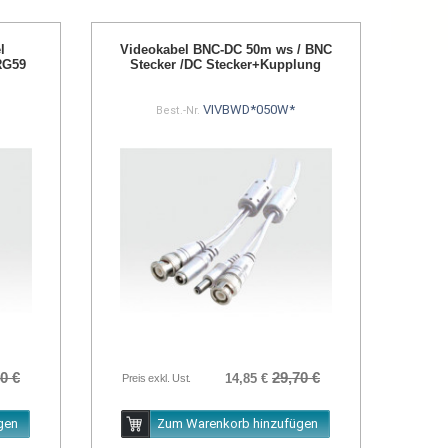
l
Videokabel BNC-DC 50m ws / BNC
RG59
Stecker /DC Stecker+Kupplung
VIVBWD*050W*
Best.-Nr.
0 €
29,70 €
14,85 €
Preis exkl. Ust.
gen
Zum Warenkorb hinzufügen