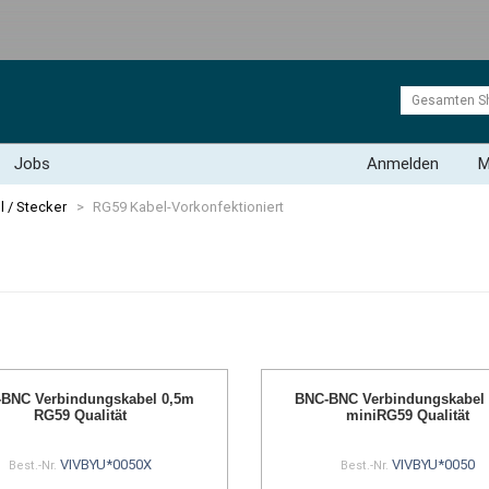
Jobs
Anmelden
M
l / Stecker
>
RG59 Kabel-Vorkonfektioniert
BNC Verbindungskabel 0,5m
BNC-BNC Verbindungskabel
RG59 Qualität
miniRG59 Qualität
VIVBYU*0050X
VIVBYU*0050
Best.-Nr.
Best.-Nr.