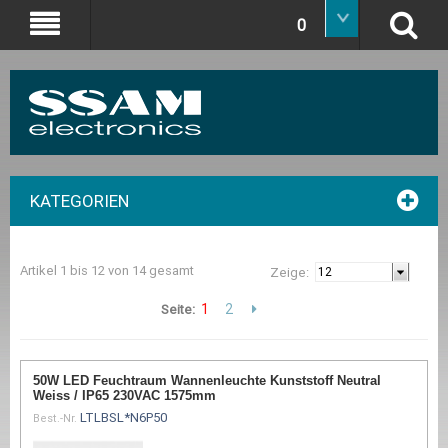
0
KATEGORIEN
Artikel 1 bis 12 von 14 gesamt
Zeige:
1
2
Seite:
50W LED Feuchtraum Wannenleuchte Kunststoff Neutral
Weiss / IP65 230VAC 1575mm
LTLBSL*N6P50
Best.-Nr.