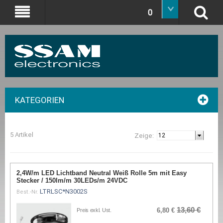
0
KATEGORIEN
5 Artikel
Zeige:
2,4W/m LED Lichtband Neutral Weiß Rolle 5m mit Easy
Stecker / 150lm/m 30LEDs/m 24VDC
LTRLSC*N3002S
Best.-Nr.
13,60 €
6,80 €
Preis exkl. Ust.