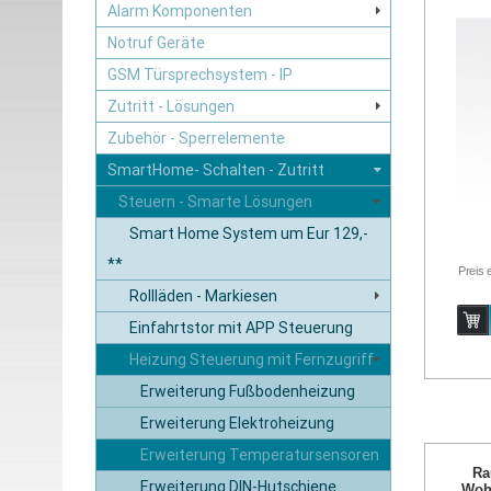
Alarm Komponenten
Notruf Geräte
GSM Türsprechsystem - IP
Zutritt - Lösungen
Zubehör - Sperrelemente
SmartHome- Schalten - Zutritt
Steuern - Smarte Lösungen
Smart Home System um Eur 129,-
**
Preis 
Rollläden - Markiesen
Einfahrtstor mit APP Steuerung
Heizung Steuerung mit Fernzugriff
Erweiterung Fußbodenheizung
Erweiterung Elektroheizung
Erweiterung Temperatursensoren
Ra
Erweiterung DIN-Hutschiene
Wohl