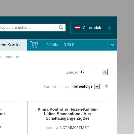
Österreich
ein Konto
0 Artikel -
0,00 €
tursensoren
Zeige:
Sortieren nach:
-
Klima Kontroller Heizen-Kühlen-
unk
Lüften Standanlone / Vier
Schaltausgänge ZigBee
3
NCTMMC*TMST
Best.-Nr.