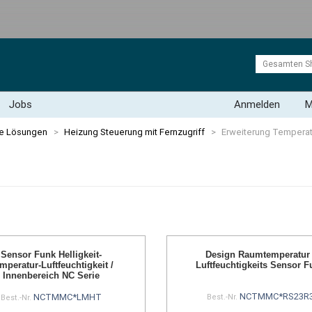
Jobs
Anmelden
M
te Lösungen
>
Heizung Steuerung mit Fernzugriff
>
Erweiterung Tempera
Design Raumtemperatur 
Sensor Funk Helligkeit-
Luftfeuchtigkeits Sensor F
mperatur-Luftfeuchtigkeit /
Innenbereich NC Serie
NCTMMC*RS23R
NCTMMC*LMHT
Best.-Nr.
Best.-Nr.