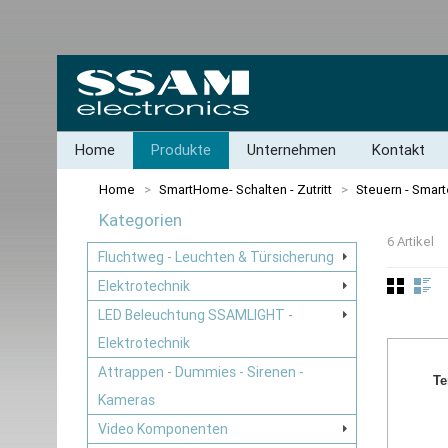
Home
Produkte
Unternehmen
Kontakt
Home
>
SmartHome- Schalten - Zutritt
>
Steuern - Smar
Kategorien
6 Artikel
Fluchtweg - Leuchten & Türsicherung
Elektrotechnik
LED Beleuchtung SSAMLIGHT -
Elektrotechnik
Attrappen - Dummies - Sirenen -
Te
Kameras
Video Komponenten