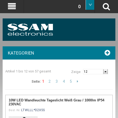
0
KATEGORIEN
Artikel 1 bis 12 von 57 gesamt
Zeige:
1
2
3
4
5
Seite:
10W LED Wandleuchte Tageslicht Weiß Grau / 1000lm IP54
230VAC
LTWLLL*D2X5S
Best.-Nr.