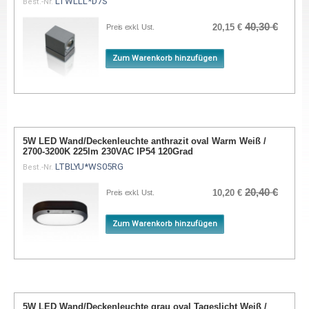
LTWLLL*D7S
Best.-Nr.
40,30 €
20,15 €
Preis exkl. Ust.
Zum Warenkorb hinzufügen
5W LED Wand/Deckenleuchte anthrazit oval Warm Weiß /
2700-3200K 225lm 230VAC IP54 120Grad
LTBLYU*WS05RG
Best.-Nr.
20,40 €
10,20 €
Preis exkl. Ust.
Zum Warenkorb hinzufügen
5W LED Wand/Deckenleuchte grau oval Tageslicht Weiß /