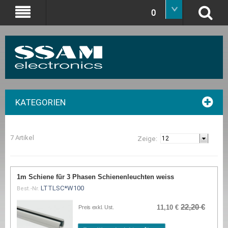
0
KATEGORIEN
7 Artikel
Zeige:
1m Schiene für 3 Phasen Schienenleuchten weiss
LTTLSC*W100
Best.-Nr.
22,20 €
11,10 €
Preis exkl. Ust.