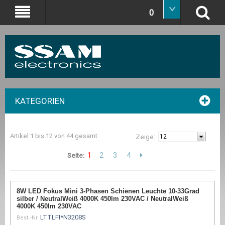
0
KATEGORIEN
Artikel 1 bis 12 von 44 gesamt
Zeige:
1
2
3
4
Seite:
8W LED Fokus Mini 3-Phasen Schienen Leuchte 10-33Grad
silber / NeutralWeiß 4000K 450lm 230VAC / NeutralWeiß
4000K 450lm 230VAC
LTTLFI*N3208S
Best.-Nr.