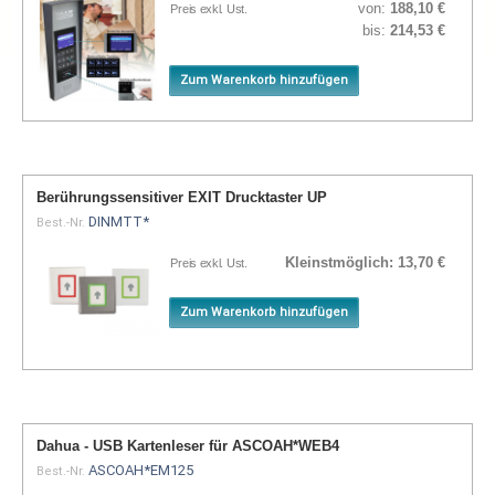
von:
188,10 €
Preis exkl. Ust.
bis:
214,53 €
Zum Warenkorb hinzufügen
Berührungssensitiver EXIT Drucktaster UP
DINMTT*
Best.-Nr.
Kleinstmöglich:
13,70 €
Preis exkl. Ust.
Zum Warenkorb hinzufügen
Dahua - USB Kartenleser für ASCOAH*WEB4
ASCOAH*EM125
Best.-Nr.