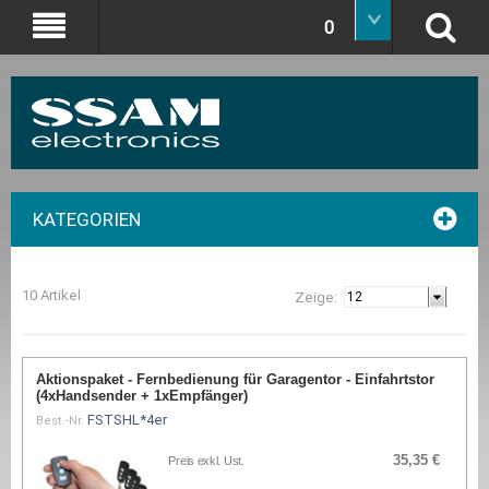
0
KATEGORIEN
10 Artikel
Zeige:
Aktionspaket - Fernbedienung für Garagentor - Einfahrtstor
(4xHandsender + 1xEmpfänger)
FSTSHL*4er
Best.-Nr.
35,35 €
Preis exkl. Ust.