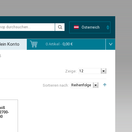
Österreich
ein Konto
0 Artikel -
0,00 €
ß
Zeige:
Sortieren nach:
eiß
2700-
40