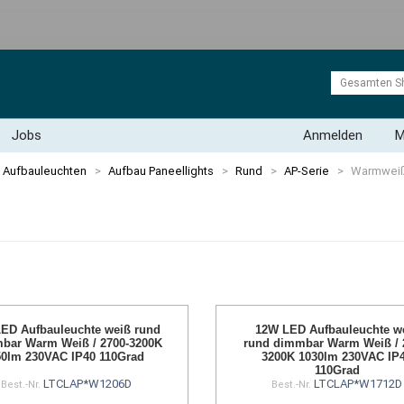
Jobs
Anmelden
M
Aufbauleuchten
>
Aufbau Paneellights
>
Rund
>
AP-Serie
>
Warmwei
ED Aufbauleuchte weiß rund
12W LED Aufbauleuchte w
bar Warm Weiß / 2700-3200K
rund dimmbar Warm Weiß / 
50lm 230VAC IP40 110Grad
3200K 1030lm 230VAC IP
110Grad
LTCLAP*W1206D
LTCLAP*W1712D
Best.-Nr.
Best.-Nr.