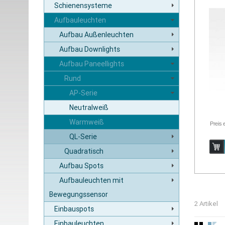
Schienensysteme
Aufbauleuchten
Aufbau Außenleuchten
Aufbau Downlights
Aufbau Paneellights
Rund
AP-Serie
Neutralweiß
Warmweiß
Preis 
QL-Serie
Quadratisch
Aufbau Spots
Aufbauleuchten mit
Bewegungssensor
2 Artikel
Einbauspots
Einbauleuchten