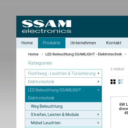
Home
Produkte
Unternehmen
Kontakt
Home
>
LED Beleuchtung SSAMLIGHT - Elektrotechnik
>
Kategorien
2 Artikel
Fluchtweg - Leuchten & Türsicherung
Elektrotechnik
LED Beleuchtung SSAMLIGHT -
Elektrotechnik
6W L
Weg Beleuchtung
dimm
4
Streifen, Leisten & Module
Möbel-Leuchten