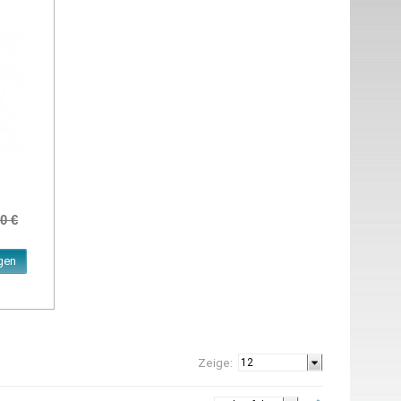
0 €
gen
Zeige: