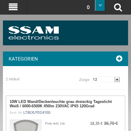
0
KATEGORIEN
2 Artikel
Zeige:
10W LED Wand/Deckenleuchte grau dreieckig Tageslicht
Weiß / 6000-6500K 450lm 230VAC IP65 120Grad
LTBLYU*D2410G
Best.-Nr.
36,70 €
18,35 €
Preis exkl. Ust.