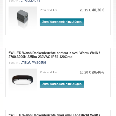
LTWLLL*D7S
Best.-Nr.
40,30 €
20,15 €
Preis exkl. Ust.
Zum Warenkorb hinzufügen
5W LED Wand/Deckenleuchte anthrazit oval Warm Weiß /
2700-3200K 225lm 230VAC IP54 120Grad
LTBLYU*WS05RG
Best.-Nr.
20,40 €
10,20 €
Preis exkl. Ust.
Zum Warenkorb hinzufügen
5W LED Wand/Deckenleuchte grau oval Tageslicht Weiß /