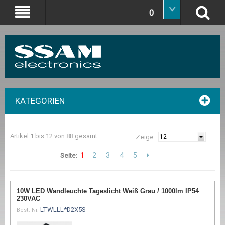
0
KATEGORIEN
Artikel 1 bis 12 von 88 gesamt
Zeige:
1
2
3
4
5
Seite:
10W LED Wandleuchte Tageslicht Weiß Grau / 1000lm IP54
230VAC
LTWLLL*D2X5S
Best.-Nr.