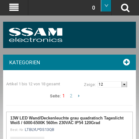
0
KATEGORIEN
Artikel 1 bis 12 von 18 gesamt
Zeige:
1
2
Seite:
13W LED Wand/Deckenleuchte grau quadratisch Tageslicht
Weiß / 6000-6500K 560lm 230VAC IP54 120Grad
LTBLYU*DS13QB
Best.-Nr.