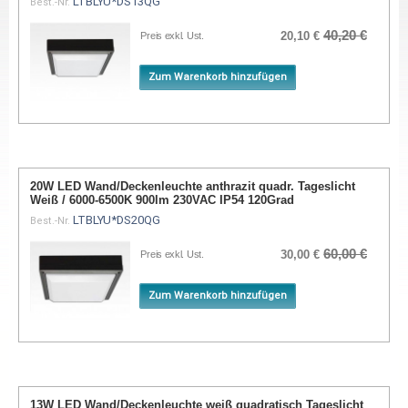
LTBLYU*DS13QG
Best.-Nr.
40,20 €
20,10 €
Preis exkl. Ust.
Zum Warenkorb hinzufügen
20W LED Wand/Deckenleuchte anthrazit quadr. Tageslicht
Weiß / 6000-6500K 900lm 230VAC IP54 120Grad
LTBLYU*DS20QG
Best.-Nr.
60,00 €
30,00 €
Preis exkl. Ust.
Zum Warenkorb hinzufügen
13W LED Wand/Deckenleuchte weiß quadratisch Tageslicht