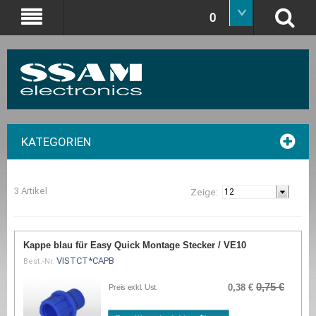
0
KATEGORIEN
3 Artikel
Zeige:
Kappe blau für Easy Quick Montage Stecker / VE10
VISTCT*CAPB
Best.-Nr.
0,75 €
0,38 €
Preis exkl. Ust.