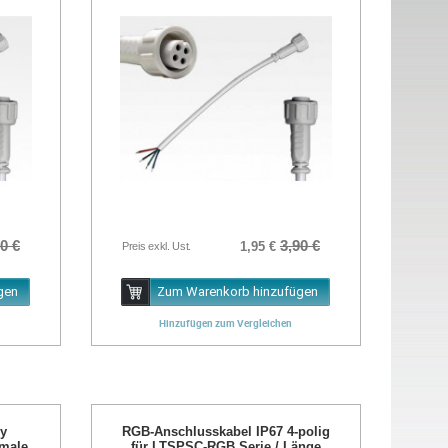
0 €
3,90 €
1,95 €
Preis exkl. Ust.
gen
Zum Warenkorb hinzufügen
Hinzufügen zum Vergleichen
sy
RGB-Anschlusskabel IP67 4-polig
 male
für LTSPSC-RGB Serie / Länge