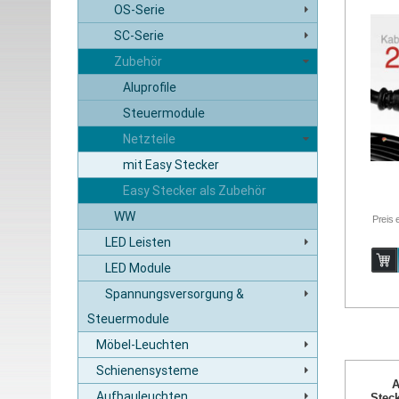
OS-Serie
SC-Serie
Zubehör
Aluprofile
Steuermodule
Netzteile
mit Easy Stecker
Easy Stecker als Zubehör
WW
Preis 
LED Leisten
LED Module
Spannungsversorgung &
Steuermodule
Möbel-Leuchten
Schienensysteme
A
Aufbauleuchten
Stec