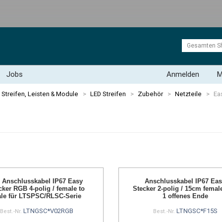
Jobs
Anmelden
M
Streifen, Leisten & Module
>
LED Streifen
>
Zubehör
>
Netzteile
>
Ea
 Anschlusskabel IP67 Easy
Anschlusskabel IP67 Ea
cker RGB 4-polig / female to
Stecker 2-polig / 15cm femal
le für LTSPSC/RLSC-Serie
1 offenes Ende
LTNGSC*V02RGB
LTNGSC*F15S
Best.-Nr.
Best.-Nr.