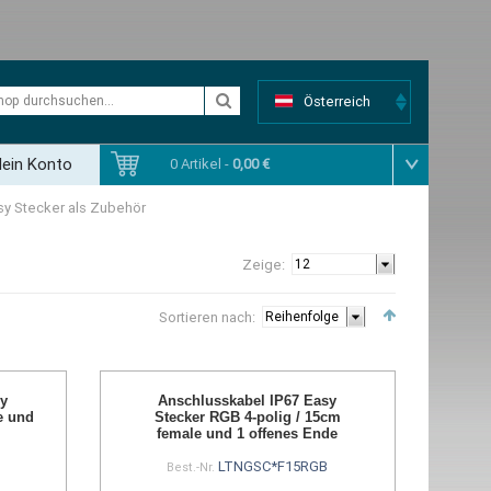
Österreich
ein Konto
0 Artikel -
0,00 €
sy Stecker als Zubehör
Zeige:
Sortieren nach:
sy
Anschlusskabel IP67 Easy
e und
Stecker RGB 4-polig / 15cm
female und 1 offenes Ende
LTNGSC*F15RGB
Best.-Nr.