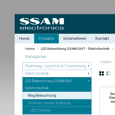
Home
Produkte
Unternehmen
Kontakt
Home
>
LED Beleuchtung SSAMLIGHT - Elektrotechnik
>
Kategorien
7 Artikel
Fluchtweg - Leuchten & Türsicherung
Elektrotechnik
LED Beleuchtung SSAMLIGHT -
Elektrotechnik
2m
Weg Beleuchtung
Ste
ma
Streifen, Leisten & Module
LED Streifen