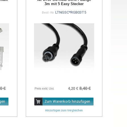
3m mit 5 Easy Stecker
B
LTNGSC*RGB03T5
Best.-Nr.
0 €
8,40 €
4,20 €
Preis exkl. Ust.
gen
Zum Warenkorb hinzufügen
Hinzufügen zum Vergleichen