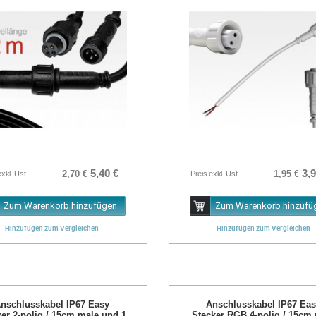
5,40 €
3,9
2,70 €
1,95 €
exkl. Ust.
Preis exkl. Ust.
Zum Warenkorb hinzufügen
Zum Warenkorb hinzufü
Hinzufügen zum Vergleichen
Hinzufügen zum Vergleichen
nschlusskabel IP67 Easy
Anschlusskabel IP67 Ea
ker 2-polig / 15cm male und 1
Stecker RGB 4-polig / 15cm