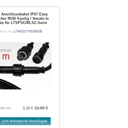
 Anschlusskabel IP67 Easy
cker RGB 4-polig / female to
le für LTSPSC/RLSC-Serie
LTNGSC*V05RGB
Best.-Nr.
10,60 €
5,30 €
exkl. Ust.
Zum Warenkorb hinzufügen