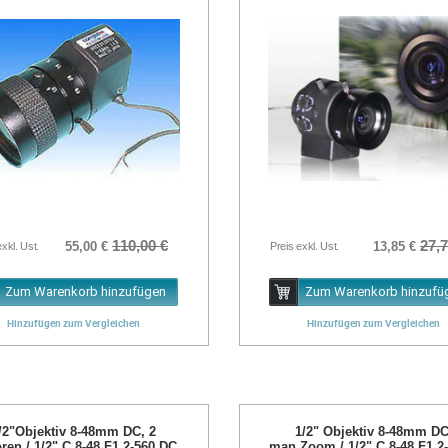
110,00 €
27,7
55,00 €
13,85 €
exkl. Ust.
Preis exkl. Ust.
Zum Warenkorb hinzufügen
Zum Warenkorb hinzufü
Hinzufügen zum Vergleichen
Hinzufügen zum Vergleichen
/2"Objektiv 8-48mm DC, 2
1/2" Objektiv 8-48mm DC
ren / 1/2" C 8-48 F1.2-560 DC
man.Zoom / 1/2" C 8-48 F1.2