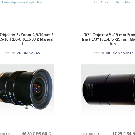
Hinzufügen zum Vergleichen
Hinzufügen zum Vergleichen
 Objektiv 2xZoom 4,5-10mm /
1/3" Objektiv 5 -15 mm Ma
.5-10 F1.6-C 81.3-38.2 Manual
Iris / 1/3" F/1,4, 5 -15 mm M
I
Iris
VIOBMAZ2451
VIOBMAZS3515
Best.-Nr.
Best.-Nr.
93,60 €
34,5
46,80 €
17,25 €
exkl. Ust.
Preis exkl. Ust.