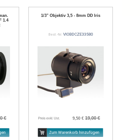
man.
1/3" Objektiv 3,5 - 8mm DD Iris
F 1.4
t
R
VIOBDCZE33580
Best.-Nr.
0 €
19,00 €
9,50 €
Preis exkl. Ust.
gen
Zum Warenkorb hinzufügen