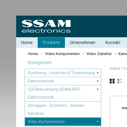
Home
Produkte
Unternehmen
Kontakt
Home
>
Video Komponenten
>
Video Zubehör
>
Kame
Kategorien
Artikel 1 
Fluchtweg - Leuchten & Türsicherung
Elektrotechnik
LED Beleuchtung SSAMLIGHT -
Elektrotechnik
Attrappen - Dummies - Sirenen -
ma
Kameras
Video Komponenten