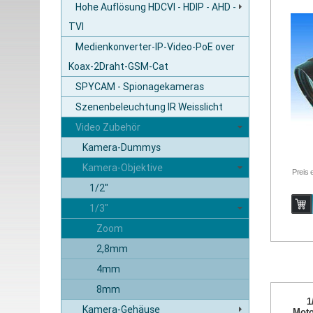
Hohe Auflösung HDCVI - HDIP - AHD -
TVI
Medienkonverter-IP-Video-PoE over
Koax-2Draht-GSM-Cat
SPYCAM - Spionagekameras
Szenenbeleuchtung IR Weisslicht
Video Zubehör
Kamera-Dummys
Kamera-Objektive
Preis 
1/2"
1/3"
Zoom
2,8mm
4mm
8mm
1
Kamera-Gehäuse
Moto