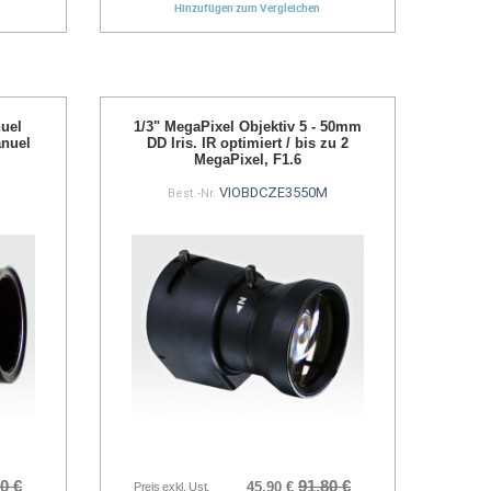
Hinzufügen zum Vergleichen
nuel
1/3" MegaPixel Objektiv 5 - 50mm
anuel
DD Iris. IR optimiert / bis zu 2
MegaPixel, F1.6
VIOBDCZE3550M
Best.-Nr.
0 €
91,80 €
45,90 €
Preis exkl. Ust.