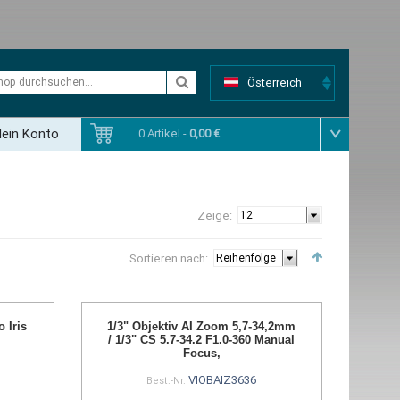
Österreich
ein Konto
0 Artikel -
0,00 €
Zeige:
Sortieren nach:
 Iris
1/3" Objektiv AI Zoom 5,7-34,2mm
/ 1/3" CS 5.7-34.2 F1.0-360 Manual
Focus,
VIOBAIZ3636
Best.-Nr.