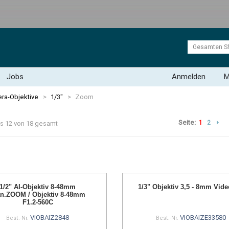
Jobs
Anmelden
M
ra-Objektive
>
1/3"
>
Zoom
Seite:
1
2
bis 12 von 18 gesamt
1/2" AI-Objektiv 8-48mm
1/3" Objektiv 3,5 - 8mm Video
n.ZOOM / Objektiv 8-48mm
F1.2-560C
VIOBAIZ2848
VIOBAIZE33580
Best.-Nr.
Best.-Nr.