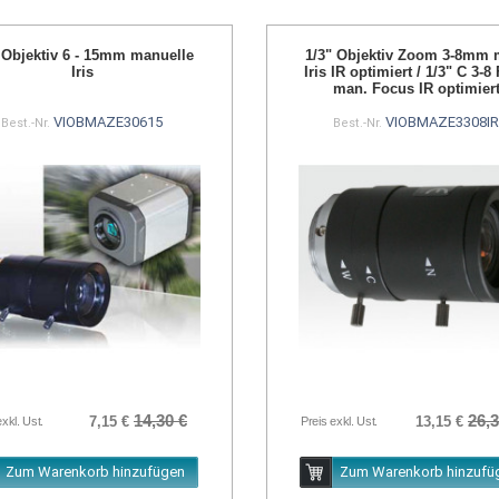
 Objektiv 6 - 15mm manuelle
1/3" Objektiv Zoom 3-8mm 
Iris
Iris IR optimiert / 1/3" C 3-8 
man. Focus IR optimier
VIOBMAZE30615
VIOBMAZE3308I
Best.-Nr.
Best.-Nr.
14,30 €
26,3
7,15 €
13,15 €
exkl. Ust.
Preis exkl. Ust.
Zum Warenkorb hinzufügen
Zum Warenkorb hinzufü