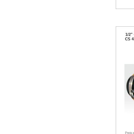
1/2"
CS 4
Preis 