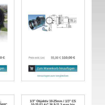
0 €
110,00 €
55,00 €
Preis exkl. Ust.
gen
Zum Warenkorb hinzufügen
Hinzufügen zum Vergleichen
,
1/3" Objektiv 10-25mm / 1/3" CS
-560C
10-25 F1.4-C 26.9-11.3 man.Iris