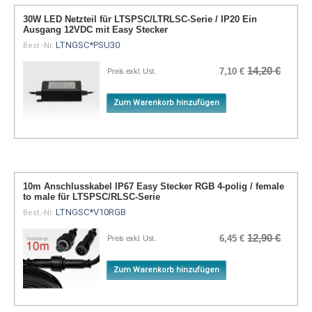
30W LED Netzteil für LTSPSC/LTRLSC-Serie / IP20 Ein
Ausgang 12VDC mit Easy Stecker
LTNGSC*PSU30
Best.-Nr.
14,20 €
7,10 €
Preis exkl. Ust.
Zum Warenkorb hinzufügen
10m Anschlusskabel IP67 Easy Stecker RGB 4-polig / female
to male für LTSPSC/RLSC-Serie
LTNGSC*V10RGB
Best.-Nr.
12,90 €
6,45 €
Preis exkl. Ust.
Zum Warenkorb hinzufügen