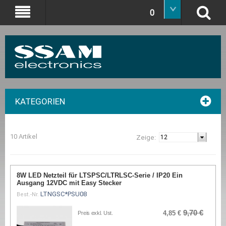
0
KATEGORIEN
10 Artikel
Zeige:
8W LED Netzteil für LTSPSC/LTRLSC-Serie / IP20 Ein
Ausgang 12VDC mit Easy Stecker
LTNGSC*PSU08
Best.-Nr.
9,70 €
4,85 €
Preis exkl. Ust.