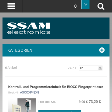
0
KATEGORIEN
6 Artikel
Zeige:
Kontroll- und Programmiereinheit für BIOCC Fingerprintleser
ASCOXP*EX8
Best.-Nr.
73,20 €
9,00 €
Preis exkl. Ust.