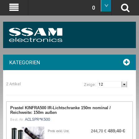
0
KATEGORIEN
2 Artikel
Zeige:
Prastel KINFRA500 IR-Lichtschranke 150m nominal /
Reichweite: 150m außen
ACLSPR*K500
Best.-Nr.
489,40 €
244,70 €
Preis exkl. Ust.