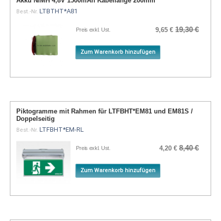
Akku NiMH 4,8V 1500mAh Kabellänge 200mm
LTBTHT*A81
Best.-Nr.
19,30 €
9,65 €
Preis exkl. Ust.
Zum Warenkorb hinzufügen
Piktogramme mit Rahmen für LTFBHT*EM81 und EM81S /
Doppelseitig
LTFBHT*EM-RL
Best.-Nr.
8,40 €
4,20 €
Preis exkl. Ust.
Zum Warenkorb hinzufügen