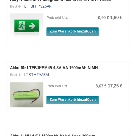
LTFBHT*326AR
Best.-Nr.
1,80 €
0,90 €
Preis exkl. Ust.
Zum Warenkorb hinzufügen
Akku für LTFBJI*EM45 4,8V AA 1500mAh NiMH
LTBTHT*AEM
Best.-Nr.
17,25 €
8,63 €
Preis exkl. Ust.
Zum Warenkorb hinzufügen