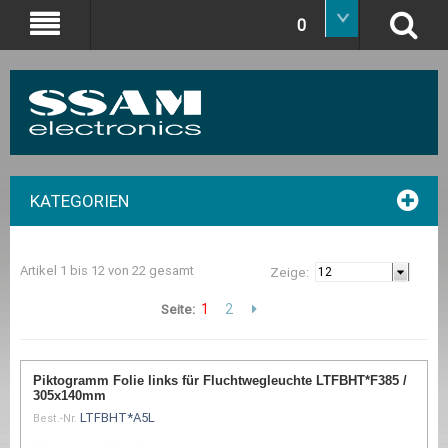
0
KATEGORIEN
Artikel 1 bis 12 von 22 gesamt
Zeige:
1
2
Seite:
Piktogramm Folie links für Fluchtwegleuchte LTFBHT*F385 /
305x140mm
LTFBHT*A5L
Best.-Nr.