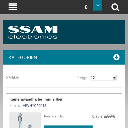
0
KATEGORIEN
5 Artikel
Zeige:
Kamerawandhalter mini silber
VIWHYO*001S
Best.-Nr.
1,50 €
0,75 €
Preis exkl. Ust.