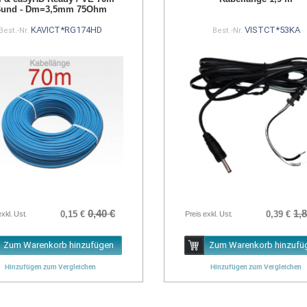
und - Dm=3,5mm 75Ohm
KAVICT*RG174HD
VISTCT*53KA
Best.-Nr.
Best.-Nr.
0,40 €
1,8
0,15 €
0,39 €
exkl. Ust.
Preis exkl. Ust.
Zum Warenkorb hinzufügen
Zum Warenkorb hinzufü
Hinzufügen zum Vergleichen
Hinzufügen zum Vergleichen