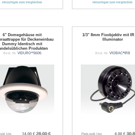
Hinzufügen zum Vergleichen
Hinzufügen zum Vergleichen
6" Domegehäuse mit
1/3" 8mm Fixobjektiv mit I
raattrappe für Deckeneinbau
Illuminator
Dummy Identisch mit
andelsüblichen Produkten
VIDURO*5606
VIOBAC*IR8
Best.-Nr.
Best.-Nr.
28,00 €
30,8
14,00 €
4,00 €
exkl. Ust.
Preis exkl. Ust.