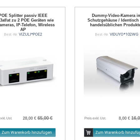
POE Splitter passiv IEEE
Dummy-Video-Kamera i
.3af/at zu 2 POE Geräten wie
Schutzgehäuse / Identisch
ameras, IP-Telefon, Wireless
handelsüblichen Produkt
AP
VIZULI*POE2
VIDUYO*102WG
Best.-Nr.
Best.-Nr.
65,00 €
16,0
28,00 €
8,00 €
exkl. Ust.
Preis exkl. Ust.
Zum Warenkorb hinzufügen
Zum Warenkorb hinzufü