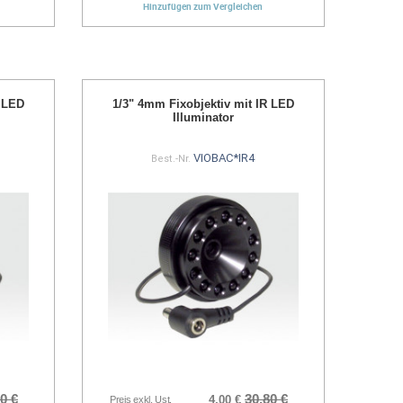
Hinzufügen zum Vergleichen
R LED
1/3" 4mm Fixobjektiv mit IR LED
Illuminator
VIOBAC*IR4
Best.-Nr.
0 €
30,80 €
4,00 €
Preis exkl. Ust.