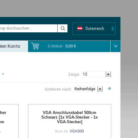
Österreich
ein Konto
0 Artikel -
0,00 €
Zeige:
Sortieren nach:
cher
VGA Anschlusskabel 500cm
Schwarz [1x VGA-Stecker - 1x
em
VGA-Stecker]
A
VGA500
Best.-Nr.