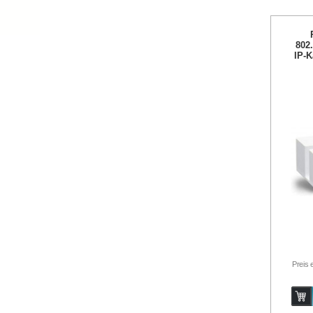
802
IP-K
Preis 