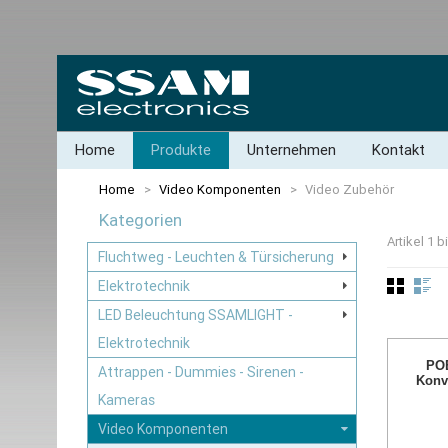
Home
Produkte
Unternehmen
Kontakt
Home
>
Video Komponenten
>
Video Zubehör
Kategorien
Artikel 1 
Fluchtweg - Leuchten & Türsicherung
Elektrotechnik
LED Beleuchtung SSAMLIGHT -
Elektrotechnik
POE
Attrappen - Dummies - Sirenen -
Konv
Kameras
Video Komponenten