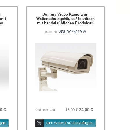
m
Dummy Video Kamera im
 mit
Wetterschutzgehäuse / Identisch
en
mit handelsüblichen Produkten
VIDURO*4310-W
Best.-Nr.
0 €
24,00 €
12,00 €
Preis exkl. Ust.
gen
Zum Warenkorb hinzufügen