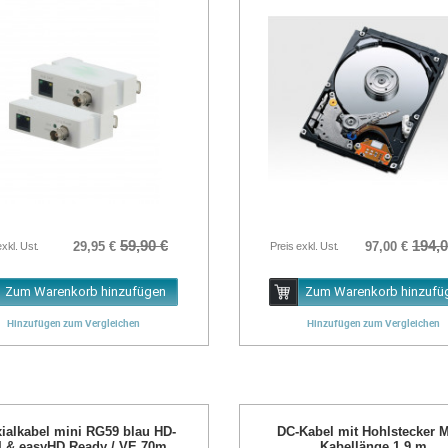
59,90 €
194,0
29,95 €
97,00 €
exkl. Ust.
Preis exkl. Ust.
Zum Warenkorb hinzufügen
Zum Warenkorb hinzufü
Hinzufügen zum Vergleichen
Hinzufügen zum Vergleichen
ialkabel mini RG59 blau HD-
DC-Kabel mit Hohlstecker M
I & easyHD Ready / VE 70m
Kabellänge 1,9 m