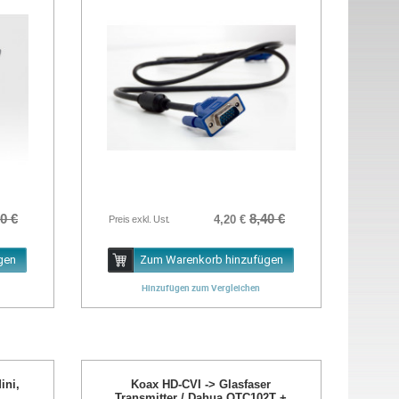
0 €
8,40 €
4,20 €
Preis exkl. Ust.
gen
Zum Warenkorb hinzufügen
Hinzufügen zum Vergleichen
ini,
Koax HD-CVI -> Glasfaser
Transmitter / Dahua OTC102T +