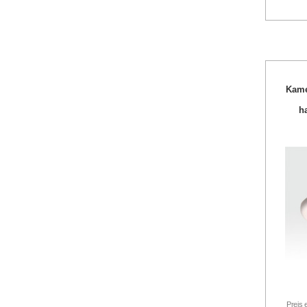
Kame
h
Preis 