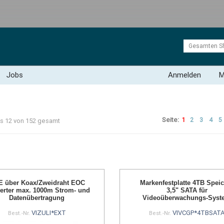
Jobs
Anmelden
M
Seite:
1
2
3
4
5
bis 12 von 152 gesamt
 über Koax/Zweidraht EOC
Markenfestplatte 4TB Spei
erter max. 1000m Strom- und
3,5" SATA für
Datenübertragung
Videoüberwachungs-Syst
VIZULI*EXT
VIVCGP*4TBSAT
Best.-Nr.
Best.-Nr.