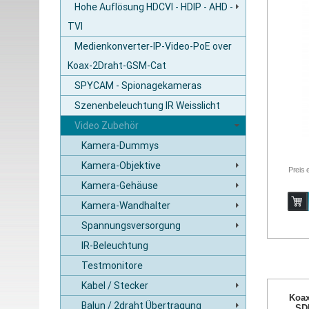
Hohe Auflösung HDCVI - HDIP - AHD -
TVI
Medienkonverter-IP-Video-PoE over
Koax-2Draht-GSM-Cat
SPYCAM - Spionagekameras
Szenenbeleuchtung IR Weisslicht
Video Zubehör
Kamera-Dummys
Kamera-Objektive
Preis 
Kamera-Gehäuse
Kamera-Wandhalter
Spannungsversorgung
IR-Beleuchtung
Testmonitore
Kabel / Stecker
Koax
Balun / 2draht Übertragung
SD