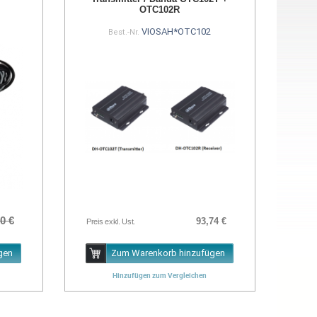
OTC102R
VIOSAH*OTC102
Best.-Nr.
0 €
93,74 €
Preis exkl. Ust.
gen
Zum Warenkorb hinzufügen
Hinzufügen zum Vergleichen