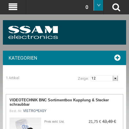
0
KATEGORIEN
1 Artikel
Zeige:
VIDEOTECHNIK BNC Sortimentbox Kupplung & Stecker
schraubbar
VISTRO*EASY
Best.-Nr.
43,49 €
21,75 €
Preis exkl. Ust.