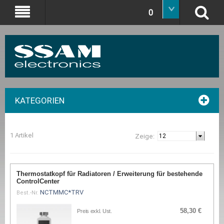
0
KATEGORIEN
1 Artikel
Zeige:
Thermostatkopf für Radiatoren / Erweiterung für bestehende
ControlCenter
NCTMMC*TRV
Best.-Nr.
58,30 €
Preis exkl. Ust.