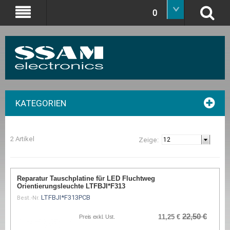
0
KATEGORIEN
2 Artikel
Zeige:
Reparatur Tauschplatine für LED Fluchtweg
Orientierungsleuchte LTFBJI*F313
LTFBJI*F313PCB
Best.-Nr.
22,50 €
11,25 €
Preis exkl. Ust.