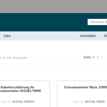
Jobs
Anmelden
M
Seite:
1
2
bis 12 von 16 gesamt
Kabeldurchführung für
Schraubverteiler 9fach, EN50
raubverteiler AVZUEL*09HD
AVZUEL*09HDX
AVZUEL*09HD
Best.-Nr.
Best.-Nr.