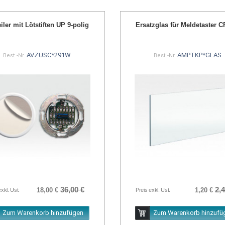
eiler mit Lötstiften UP 9-polig
Ersatzglas für Meldetaster 
AVZUSC*291W
AMPTKP*GLAS
Best.-Nr.
Best.-Nr.
36,00 €
2,4
18,00 €
1,20 €
exkl. Ust.
Preis exkl. Ust.
Zum Warenkorb hinzufügen
Zum Warenkorb hinzufü