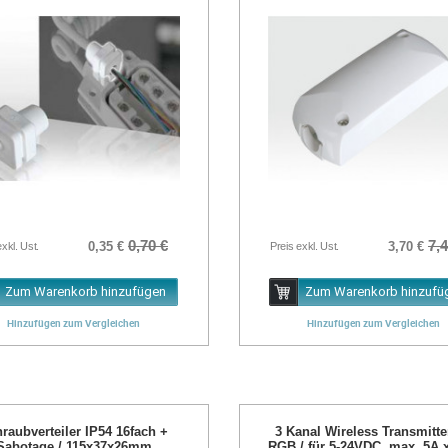
0,70 €
7,4
0,35 €
3,70 €
exkl. Ust.
Preis exkl. Ust.
Zum Warenkorb hinzufügen
Zum Warenkorb hinzufü
Hinzufügen zum Vergleichen
Hinzufügen zum Vergleichen
raubverteiler IP54 16fach +
3 Kanal Wireless Transmitte
Sabotage / 115x37x26mm
RGB / für 5-24VDC, max. 5A 