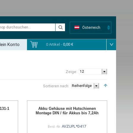
Österreich
ein Konto
0 Artikel -
0,00 €
Zeige:
Sortieren nach:
131-1
Akku Gehäuse mit Hutschienen
Montage DIN / für Akkus bis 7,2Ah
AVZUPL*D417
Best.-Nr.