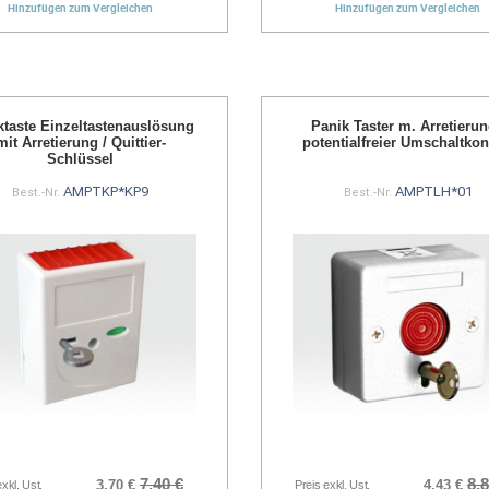
Hinzufügen zum Vergleichen
Hinzufügen zum Vergleichen
ktaste Einzeltastenauslösung
Panik Taster m. Arretierun
mit Arretierung / Quittier-
potentialfreier Umschaltkon
Schlüssel
AMPTKP*KP9
AMPTLH*01
Best.-Nr.
Best.-Nr.
7,40 €
8,8
3,70 €
4,43 €
exkl. Ust.
Preis exkl. Ust.