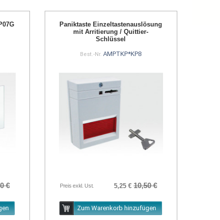
CP07G
Paniktaste Einzeltastenauslösung
mit Arritierung / Quittier-
Schlüssel
AMPTKP*KP8
Best.-Nr.
0 €
10,50 €
5,25 €
Preis exkl. Ust.
gen
Zum Warenkorb hinzufügen