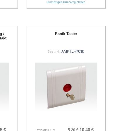
Hinzufügen zum Vergleichen
g /
Panik Taster
takt
AMPTLH*01D
Best.-Nr.
5 €
10,40 €
5,20 €
Preis exkl. Ust.