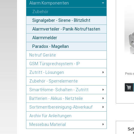
Alarm Komponenten
Zubehör
Signalgeber - Sirene - Blitzlicht
Alarmverteiler - Panik-Notruftasten
Alarmmelder
Paradox - Magellan
Notruf Geräte
GSM Türsprechsystem - IP
Zutritt - Lösungen
Preis 
Zubehör - Sperrelemente
SmartHome- Schalten - Zutritt
Batterien - Akkus - Netzteile
Sortimentbereinigung-Abverkauf
Archiv für Anleitungen
Messebau Material
Sch