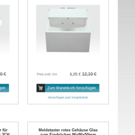
0 €
12,10 €
6,05 €
Preis exkl. Ust.
gen
Zum Warenkorb hinzufügen
Hinzufügen zum Vergleichen
r für
Meldetaster rotes Gehäuse Glas
x 3CH
zum Eindrücken 86x86x50mm