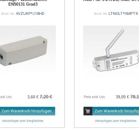
EN50131 Grad3
AVZUKP*J18HD
LTNGLT*AMPTX
Best.-Nr.
Best.-Nr.
7,20 €
78,1
3,60 €
39,05 €
exkl. Ust.
Preis exkl. Ust.
Zum Warenkorb hinzufügen
Zum Warenkorb hinzufü
Hinzufügen zum Vergleichen
Hinzufügen zum Vergleichen