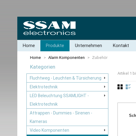
Home
Produkte
Unternehmen
Kontakt
Home
>
Alarm Komponenten
>
Zubehör
Kategorien
Artikel 1 
Fluchtweg - Leuchten & Türsicherung
Elektrotechnik
LED Beleuchtung SSAMLIGHT -
Elektrotechnik
Attrappen - Dummies - Sirenen -
Sch
Kameras
Video Komponenten