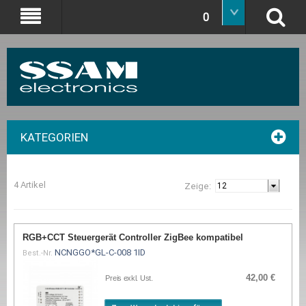
0
KATEGORIEN
4 Artikel
Zeige:
RGB+CCT Steuergerät Controller ZigBee kompatibel
NCNGGO*GL-C-008 1ID
Best.-Nr.
42,00 €
Preis exkl. Ust.